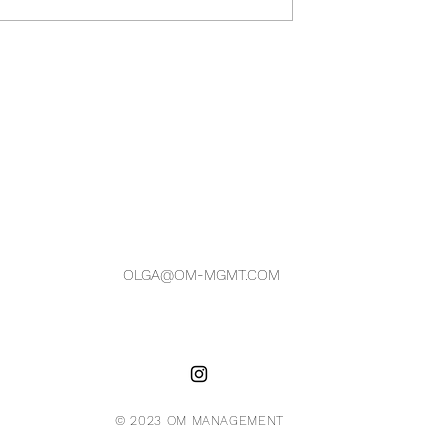
ALEXANDRA
EUGENE SHOT BY FELIX
HOHAGEN
OLGA@OM-MGMT.COM
© 2023 OM MANAGEMENT